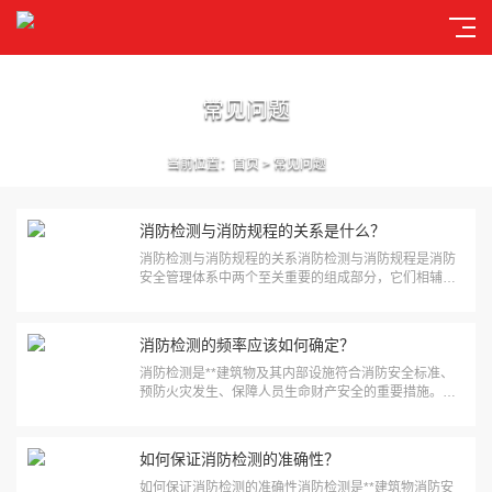
常见问题
当前位置：
首页
>
常见问题
消防检测与消防规程的关系是什么？
消防检测与消防规程的关系消防检测与消防规程是消防
安全管理体系中两个至关重要的组成部分，它们相辅相
成，共同构成了保障消防安全的基础。消防检测是通过
技术手段对消防设施、设备及其运行状态进行检查和测
试，以**其符合相关标准和规范；而消防规程则是为消
消防检测的频率应该如何确定？
防安全管理提供···
消防检测是**建筑物及其内部设施符合消防安全标准、
预防火灾发生、保障人员生命财产安全的重要措施。消
防检测的频率应根据建筑物的类型、用途、规模、消防
设施的复杂性以及相关法律法规的要求来确定。以下是
关于如何确定消防检测频率的详细分析。一、法律法规
如何保证消防检测的准确性？
的要求首先，消···
如何保证消防检测的准确性消防检测是**建筑物消防安