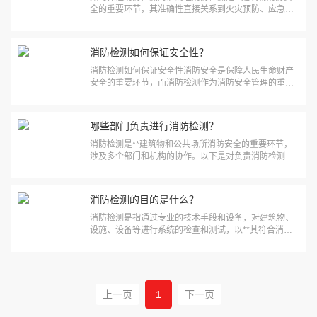
全的重要环节，其准确性直接关系到火灾预防、应急响
应和人员生命财产安全。为了**消防检测的准确性，需
要从多个方面入手，包括检测设备、人员素质、检测流
程、数据管理和外部监督等。以下是详细的分析和建
消防检测如何保证安全性？
议。一、检测设···
消防检测如何保证安全性消防安全是保障人民生命财产
安全的重要环节，而消防检测作为消防安全管理的重要
组成部分，直接关系到建筑物、设施和设备的防火性
能。通过科学、规范的消防检测，可以有效预防火灾事
故的发生，减少火灾带来的损失。以下是消防检测如何
哪些部门负责进行消防检测？
保证安全性的详细分···
消防检测是**建筑物和公共场所消防安全的重要环节，
涉及多个部门和机构的协作。以下是对负责消防检测的
主要部门及其职责的详细分析：1. 消防部门消防部门是
负责消防检测的核心机构，通常隶属于地方政府或公安
系统。其主要职责包括：- 制定消防法规和标准：消防部
消防检测的目的是什么？
门负责···
消防检测是指通过专业的技术手段和设备，对建筑物、
设施、设备等进行系统的检查和测试，以**其符合消防
安全标准，预防火灾事故的发生，并在火灾发生时能够
有效控制火势、减少损失。消防检测的目的是多方面
的，涵盖了预防、应急、管理等多个层面。以下从多个
角度详细阐述消防···
上一页
1
下一页